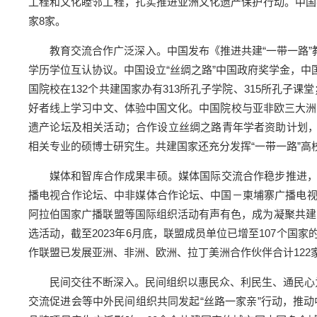
工程和文化睦邻工程，扎实推进亚洲文化遗产保护行动。中国在
家8家。
教育交流合作广泛深入。中国发布《推进共建“一带一路”
学历学位互认协议。中国设立“丝绸之路”中国政府奖学金，
国院校在132个共建国家办有313所孔子学院、315所孔子课
好者线上学习中文、体验中国文化。中国院校与亚非欧三大洲的
遗产论坛及相关活动；合作设立丝绸之路青年学者资助计划，已
相关专业的硕博士研究生。共建国家还充分发挥“一带一路”高
媒体和智库合作成果丰硕。媒体国际交流合作稳步推进，共
播电视合作论坛、中非媒体合作论坛、中国－柬埔寨广播电
阿拉伯国家广播联盟等国际组织活动有声有色，成为凝聚共建国
选活动，截至2023年6月底，联盟成员单位已增至107个国家
作联盟已发展亚洲、非洲、欧洲、拉丁美洲合作伙伴合计122家
民间交往不断深入。民间组织以惠民众、利民生、通民心
交流促进会等中外民间组织共同发起“丝路一家亲”行动，推动中