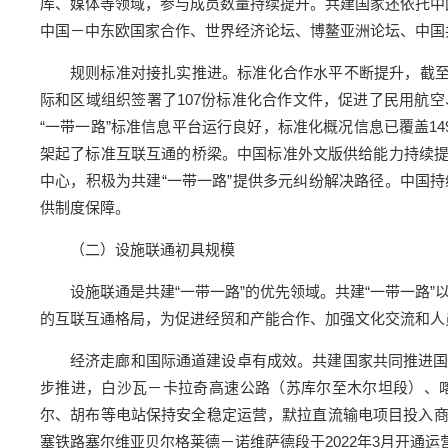
库、媒体等领域，参与成员数量持续提升。共建国家还依托中
中国－中东欧国家合作、世界经济论坛、博鳌亚洲论坛、中国
规则标准对接扎实推进。标准化合作水平不断提升，截至2
际和区域组织签署了107份标准化合作文件，促进了民用航
“一带一路”标准信息平台运行良好，标准化概况信息已覆盖1
架起了标准互联互通的桥梁。中国标准外文版供给能力持续提升，
中心，积极为共建“一带一路”提供多元纠纷解决路径。中国
供制度保障。
（二）设施联通初具规模
设施联通是共建“一带一路”的优先领域。共建“一带一路”
的互联互通格局，为促进经贸和产能合作、加强文化交流和人
经济走廊和国际通道建设卓有成效。共建国家共同推进
步推进，白沙瓦－卡拉奇高速公路（苏库尔至木尔坦段）、
尔、胡布等电站保持安全稳定运营，默拉直流输电项目投入
塞铁路塞尔维亚贝尔格莱德－诺维萨德段于2022年3月开通