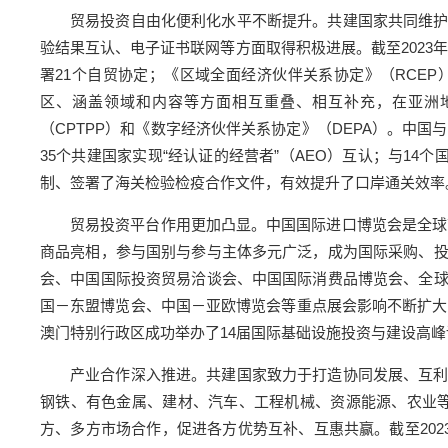
贸易投资自由化便利化水平不断提升。共建国家共同维
验结果互认、电子证书联网等方面取得积极进展。截至2023年
署21个自贸协定；《区域全面经济伙伴关系协定》（RCEP
区、涵盖领域和内容等方面相互重叠、相互补充，在亚洲
（CPTPP）和《数字经济伙伴关系协定》（DEPA）。中国
35个共建国家实现“经认证的经营者”（AEO）互认；与1
制、签署了海关检验检疫合作文件，有效提升了口岸通关效率
贸易投资平台作用更加凸显。中国国际进口博览会是全球首
商品亮相，参与国别与参与主体多元广泛，成为国际采购、
会、中国国际投资贸易洽谈会、中国国际消费品博览会、全
国－东盟博览会、中国－亚欧博览会等重点展会影响不断扩大
澳门特别行政区成功举办了14届国际基础设施投资与建设高峰
产业合作深入推进。共建国家致力于打造协同发展、互
钢铁、有色金属、建材、汽车、工程机械、资源能源、农业
方、多方市场合作，促进各方优势互补、互惠共赢。截至202