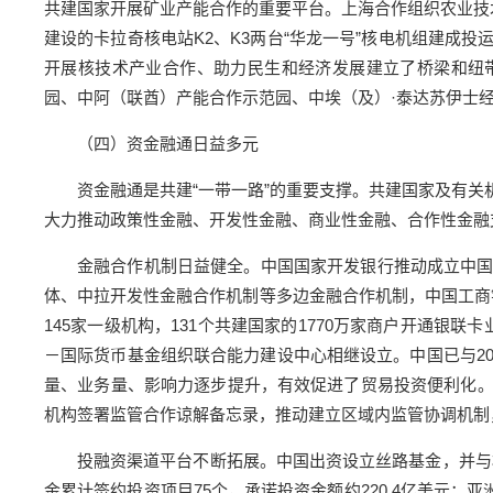
共建国家开展矿业产能合作的重要平台。上海合作组织农业技
建设的卡拉奇核电站K2、K3两台“华龙一号”核电机组建成
开展核技术产业合作、助力民生和经济发展建立了桥梁和纽带
园、中阿（联酋）产能合作示范园、中埃（及）·泰达苏伊士
（四）资金融通日益多元
资金融通是共建“一带一路”的重要支撑。共建国家及有
大力推动政策性金融、开发性金融、商业性金融、合作性金融
金融合作机制日益健全。中国国家开发银行推动成立中
体、中拉开发性金融合作机制等多边金融合作机制，中国工商银行
145家一级机构，131个共建国家的1770万家商户开通银
－国际货币基金组织联合能力建设中心相继设立。中国已与2
量、业务量、影响力逐步提升，有效促进了贸易投资便利化
机构签署监管合作谅解备忘录，推动建立区域内监管协调机制
投融资渠道平台不断拓展。中国出资设立丝路基金，并与相
金累计签约投资项目75个，承诺投资金额约220.4亿美元；