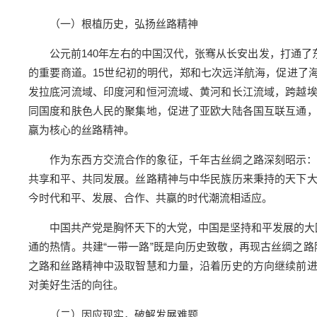
（一）根植历史，弘扬丝路精神
公元前140年左右的中国汉代，张骞从长安出发，打通了
的重要商道。15世纪初的明代，郑和七次远洋航海，促进了
发拉底河流域、印度河和恒河流域、黄河和长江流域，跨越
同国度和肤色人民的聚集地，促进了亚欧大陆各国互联互通
赢为核心的丝路精神。
作为东西方交流合作的象征，千年古丝绸之路深刻昭示
共享和平、共同发展。丝路精神与中华民族历来秉持的天下
今时代和平、发展、合作、共赢的时代潮流相适应。
中国共产党是胸怀天下的大党，中国是坚持和平发展的大
通的热情。共建“一带一路”既是向历史致敬，再现古丝绸之路
之路和丝路精神中汲取智慧和力量，沿着历史的方向继续前
对美好生活的向往。
（二）因应现实，破解发展难题