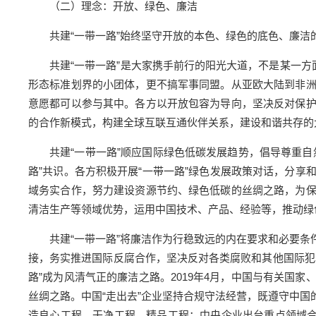
（二）理念：开放、绿色、廉洁
共建“一带一路”始终坚守开放的本色、绿色的底色、廉
共建“一带一路”是大家携手前行的阳光大道，不是某一方
形态标准划界的小团体，更不搞军事同盟。从亚欧大陆到非
意愿都可以参与其中。各方以开放包容为导向，坚决反对保
的合作新模式，构建全球互联互通伙伴关系，建设和谐共存的
共建“一带一路”顺应国际绿色低碳发展趋势，倡导尊重
路”共识。各方积极开展“一带一路”绿色发展政策对话，分
域务实合作，努力建设资源节约、绿色低碳的丝绸之路，为
清洁生产等领域优势，运用中国技术、产品、经验等，推动绿色
共建“一带一路”将廉洁作为行稳致远的内在要求和必要
接，务实推进国际反腐合作，坚决反对各类腐败和其他国际犯
路”成为风清气正的廉洁之路。2019年4月，中国与有关国
丝绸之路。中国“走出去”企业坚持合规守法经营，既遵守中
造良心工程、干净工程、精品工程；中央企业出台重点领域合规