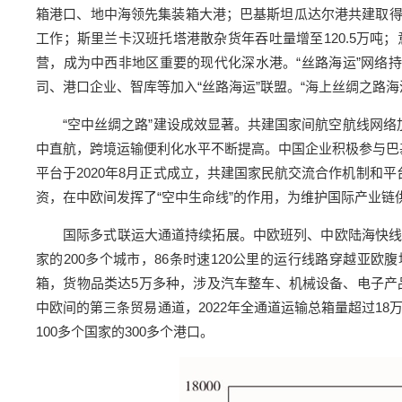
箱港口、地中海领先集装箱大港；巴基斯坦瓜达尔港共建取
工作；斯里兰卡汉班托塔港散杂货年吞吐量增至120.5万
营，成为中西非地区重要的现代化深水港。“丝路海运”网络持续
司、港口企业、智库等加入“丝路海运”联盟。“海上丝绸之路海
“空中丝绸之路”建设成效显著。共建国家间航空航线网络
中直航，跨境运输便利化水平不断提高。中国企业积极参与巴
平台于2020年8月正式成立，共建国家民航交流合作机制和
资，在中欧间发挥了“空中生命线”的作用，为维护国际产业链
国际多式联运大通道持续拓展。中欧班列、中欧陆海快线
家的200多个城市，86条时速120公里的运行线路穿越亚欧
箱，货物品类达5万多种，涉及汽车整车、机械设备、电子产品
中欧间的第三条贸易通道，2022年全通道运输总箱量超过18
100多个国家的300多个港口。