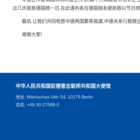
过几天就是德国统一日,在此谨向各位德国朋友提前致以节日
最后,让我们共同祝愿中德两国繁荣昌盛,中德关系行稳致
谢谢大家!
中华人民共和国驻德意志联邦共和国大使馆
地址: Märkisches Ufer 54, 10179 Berlin
总机: +49-30-27588-0