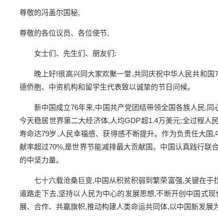
尊敬的冯盖尔国秘,
尊敬的各位议员、各位使节,
女士们、先生们、朋友们:
晚上好!很高兴同大家欢聚一堂,共同庆祝中华人民共和国
德侨胞、中资机构和留学生代表致以诚挚的节日问候。
新中国成立76年来,中国共产党团结带领全国各族人民,
今天稳居世界第二大经济体,人均GDP超1.4万美元;全过程
寿命达79岁,人民幸福感、获得感不断提升。作为负责任大国
献率超过70%,是世界节能减排最大贡献国。中国认真践行联
的中坚力量。
七十六载沧桑巨变,中国从积贫积弱到繁荣富强,关键在
道路走下去,坚持以人民为中心的发展思想,不断开创中国式
展、合作、共赢旗帜,推动构建人类命运共同体,以中国新发展