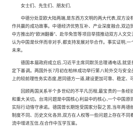
女士们、先生们、朋友们,
中德分处亚欧大陆两端,是东西方文明的两大代表,双方没有
作共赢的成功故事。中德经济优势互补、产业深度融合,双边贸易
中方推出的“欧洲翻番”、赴华免签等项目举措推动双方人文交
认为中国是伙伴而非对手,都支持发展对华合作。事实证明,一
未来。
德国本届政府成立后,习近平主席同默茨总理通电话,就
定下基调。两国外长7月初在柏林成功举行第八轮外交与安全
上的较前理性务实态度,愿同德方一道,建设更加可靠、稳定、
回顾两国关系半个多世纪的不平凡历程,最宝贵的一条经
和重大关切。台湾问题是中国核心利益中的核心,一个中国原
实际行动恪守承诺。德国曾长期饱受国家分裂之苦,当年两德
制度不同、历史文化各异,双方在人权等一些问题上存在不同
流中增进互信,在合作中互学互鉴。