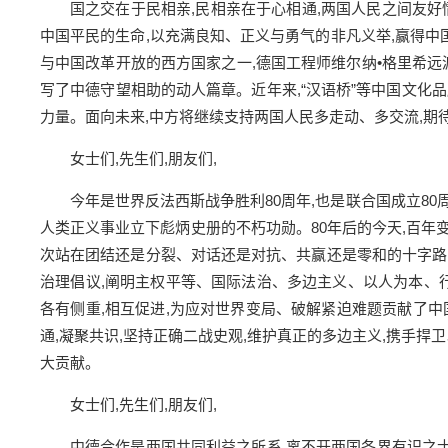
国之交在于民相亲,民相亲在于心相通,两国人民之间友好
中国平民的生命,以充满良知、正义与勇气的非凡义举,赢得中
与中国改革开放的西方国家之一,德国工程师维尔纳•格里希远
写了中德守望相助的动人篇章。近年来,“汉语桥”等中国文化
力量。面向未来,中方将继续支持两国人民多走动、多交流,期
女士们,先生们,朋友们,
今年是世界反法西斯战争胜利80周年,也是联合国成立80
人类正义事业立下彪炳史册的不朽功勋。80年后的今天,百年
次站在团结还是分裂、对话还是对抗、共赢还是零和的十字路
治理倡议,阐明主权平等、国际法治、多边主义、以人为本、
各有侧重,相互促进,为应对世界变局、破解紧迫难题贡献了
通,凝聚共识,坚持正确二战史观,维护真正的多边主义,携手
大贡献。
女士们,先生们,朋友们,
中德合作是两国共同利益之所系,离不开两国各界有识之士