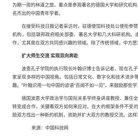
为期一周的林道之旅，重点是参观著名的德国大学和研究机构，
名杰出的中国青年学者。
在接受科技日报记者采访时，驻德使馆科技处公使衔参
机构，包括联邦政府相关部委、著名大学和几大科研机构。
作，尤其是在双方共同感兴趣的领域。除了传统领域，中方愿
扩大师生交流 实现双向奔赴
波恩孔子学院的执行院长叶翰识博士告诉记者，现在孔子
家呈现多样的中国视角。包括日常文化、数字化和技术进步等方
趣。”叶翰识用一句中国的谚语“百闻不如一见”，来鼓励那些
德国波恩大学政治学与国际关系学终身讲座教授、兼任
转变成合作，关键看双方如何来应对。在大的框架条件不变
励双方找出一种新的机制，资助并扩大双方的教授交流。这样
来源：中国科技网