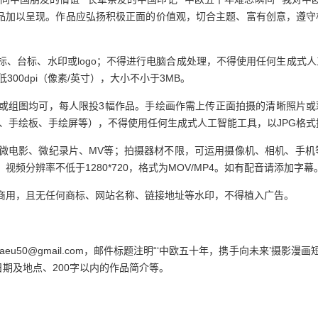
品加以呈现。作品应弘扬积极正面的价值观，切合主题、富有创意，遵守
标、台标、水印或logo；不得进行电脑合成处理，不得使用任何生成式
300dpi（像素/英寸），大小不小于3MB。
或组图均可，每人限投3幅作品。手绘画作需上传正面拍摄的清晰照片或
脑、手绘板、手绘屏等），不得使用任何生成式人工智能工具，以JPG格式
g、微电影、微纪录片、MV等；拍摄器材不限，可运用摄像机、相机、手
频分辨率不低于1280*720，格式为MOV/MP4。如有配音请添加字幕
商用，且无任何商标、网站名称、链接地址等水印，不得植入广告。
eu50@gmail.com，邮件标题注明“‘中欧五十年，携手向未来’摄影
期及地点、200字以内的作品简介等。