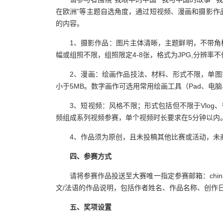
在欧洲”等主题自选角度，通过短视频、漫画和摄影作
的内容。
1、摄影作品：图片主体清晰，主题鲜明，不带角
幅或组照不限，组照限定4-8张，格式为JPG,分辨率不低
2、漫画：绘画作品技法、材料、形式不限，单图
小于5MB。数字画作可选用常用绘画工具（Pad、电
3、短视频：风格不限；形式包括但不限于Vlo
频组成系列视频参赛，单个视频时长要求在5分钟以内。视
4、作品须为原创，且未投稿其他比赛或活动，未
四、参赛方式
请将参赛作品投送至大赛唯一指定参赛邮箱：china
文/法语的作品说明，包括作者姓名、作品名称、创作日
五、奖项设置