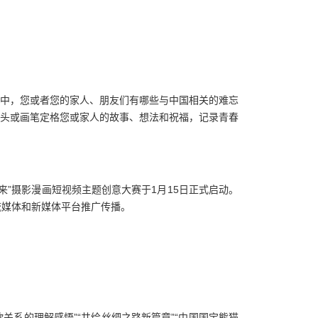
河中，您或者您的家人、朋友们有哪些与中国相关的难忘
头或画笔定格您或家人的故事、想法和祝福，记录青春
”摄影漫画短视频主题创意大赛于1月15日正式启动。
流媒体和新媒体平台推广传播。
欧关系的理解感悟”“共绘丝绸之路新篇章”“中国国宝熊猫