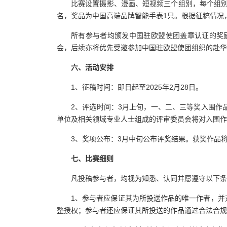
比赛设置摄影、漫画、短视频三个组别，每个组别
名，奖品为中国高端品牌智能手表1只。根据征稿情况
所有参与者均颁发中国驻欧盟使团盖章认证的奖
会，后续亦将优先受邀参加中国驻欧盟使团组织的赴华
六、活动安排
1、征稿时间：即日起至2025年2月28日。
2、评选时间：3月上旬，一、二、三等奖入围作品
单位及相关领域专业人士组成的评审委员会将对入围作
3、奖项公布：3月中旬公布评奖结果。获奖作品将在中
七、比赛细则
凡投稿参与者，均视为知悉、认同并愿遵守以下条
1、参与者应保证其为所投送作品的唯一作者，并
整授权；参与者还应保证其所投送的作品通过合法合规