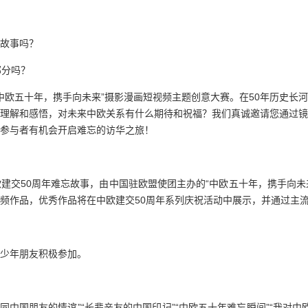
故事吗？
部分吗？
“中欧五十年，携手向未来”摄影漫画短视频主题创意大赛。在50年历史长
理解和感悟，对未来中欧关系有什么期待和祝福？我们真诚邀请您通过镜
参与者有机会开启难忘的访华之旅！
建交50周年难忘故事，由中国驻欧盟使团主办的“中欧五十年，携手向未来
频作品，优秀作品将在中欧建交50周年系列庆祝活动中展示，并通过主
少年朋友积极参加。
我同中国朋友的情谊”“长辈亲友的中国印记”“中欧五十年难忘瞬间”“我对中