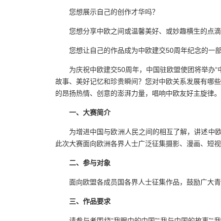
您想展示自己的创作才华吗？
您想分享中欧之间或温馨美好、或妙趣横生的点滴
您想让自己的作品成为中欧建交50周年纪念的一
为庆祝中欧建交50周年，中国驻欧盟使团将举办
故事、美好记忆和珍贵瞬间？您对中欧关系发展有哪些
的昂扬热情、创意的澎湃力量，唱响中欧友好主旋律。
一、大赛简介
为增进中国与欧洲人民之间的相互了解，讲述中欧
此次大赛面向欧洲各界人士广泛征集摄影、漫画、短视
二、参与对象
面向欧盟各成员国各界人士征集作品，鼓励广大青
三、作品要求
请参与者围绕“我眼中的中国”“我与中国的故事”“