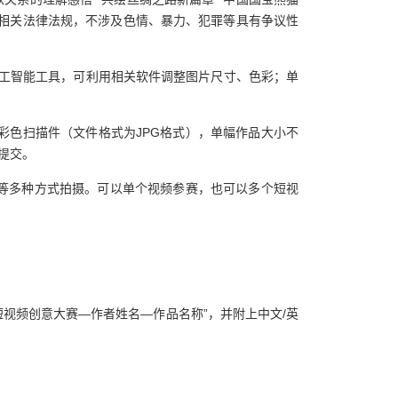
相关法律法规，不涉及色情、暴力、犯罪等具有争议性
人工智能工具，可利用相关软件调整图片尺寸、色彩；单
彩色扫描件（文件格式为JPG格式），单幅作品大小不
提交。
机等多种方式拍摄。可以单个视频参赛，也可以多个短视
。
漫画短视频创意大赛—作者姓名—作品名称”，并附上中文/英