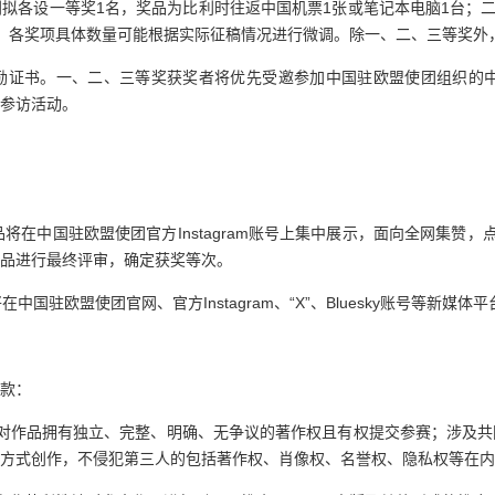
拟各设一等奖1名，奖品为比利时往返中国机票1张或笔记本电脑1台；二
，各奖项具体数量可能根据实际征稿情况进行微调。除一、二、三等奖外
励证书。一、二、三等奖获奖者将优先受邀参加中国驻欧盟使团组织的中
参访活动。
将在中国驻欧盟使团官方Instagram账号上集中展示，面向全网集赞
品进行最终评审，确定获奖等次。
国驻欧盟使团官网、官方Instagram、“X”、Bluesky账号等新媒
款：
对作品拥有独立、完整、明确、无争议的著作权且有权提交参赛；涉及共
方式创作，不侵犯第三人的包括著作权、肖像权、名誉权、隐私权等在内