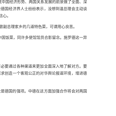
就中国经济形势、两国关系发展的前景做了全面、深
会德国经济界人士纷纷表示，没想到温总理会主动谈
信心。
曾副总理家乡的几道特色菜，可谓用心良苦。
中国饭菜，同许多使馆馆员合影留念。施罗德这一异
必要通过各种渠道来更加全面深入地了解对方。要
谋求创造一个客观公正的对华舆论报道环境，增进德
是德国的强项。中德在这方面加强合作将会对两国