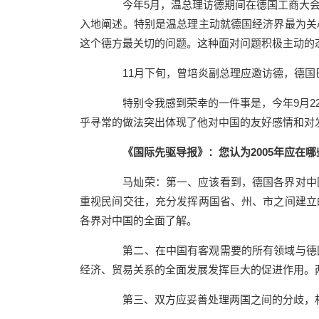
今年5月，温总理访德期间在德国工商大会发
入地阐述。特别是温总理主动就德国经济界最为关
这个德方最关切的问题。这种面对问题积极主动的
11月下旬，曾培炎副总理应邀访德，德国巴
特别令我感到荣幸的一件事是，今年9月22
乎寻常的做法突出体现了他对中国的友好感情和对
《国际先驱导报》：您认为
2005
年应在哪
马灿荣：第一、应该看到，德国各界对中国
重视民间交往，充分发挥两国省、州、市之间建立
各界对中国的全面了解。
第二、在中国有客观需要的所有领域与德国
经济、贸易关系的全面发展发挥巨大的促进作用。
第三、双方应妥善处理两国之间的分歧，相