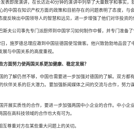
表即席演讲，在长达近40分钟的演讲中列举了大量数字和事实，
心的中国在知识产权方面的政策和目前存在的问题表明了态度，与
态度反映出中国领导人的智慧和远见，进一步增强了他们对华投资的
斯夫公司事先专门派厨师到中国学习如何制作中餐，并专门准备了
日，施罗德总理应邀到中国驻德国使馆做客。他兴致勃勃地品尝了
发展与中国关系的高度重视。
些方面努力使两国关系更加健康、稳定发展？
的了解仍然不够，中国也需要进一步加强对德国的了解。双方都有
的伙伴关系的巨大潜力。要加强新闻媒体之间的交流与合作，努力
开展实质性的合作，要进一步加强两国中小企业的合作。中小企业
两国在高科技领域的合作也大有可为。
互尊重对方在某些重大问题上的关切。