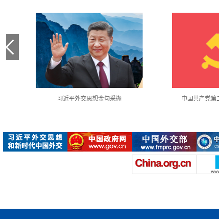
中国共产党第二十次全国代表大会
使馆月度