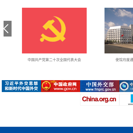
中国共产党第二十次全国代表大会
使馆月度