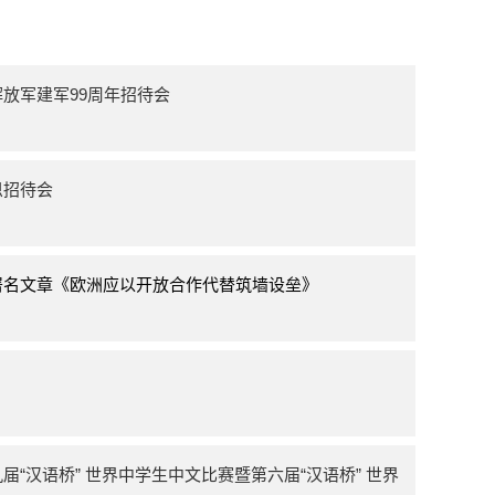
放军建军99周年招待会
恩招待会
署名文章《欧洲应以开放合作代替筑墙设垒》
“汉语桥” 世界中学生中文比赛暨第六届“汉语桥” 世界