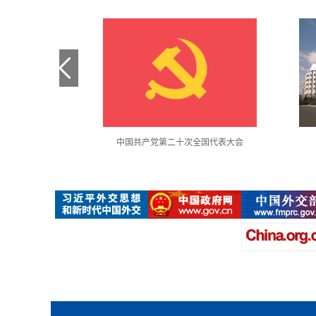
金句采撷
中国共产党第二十次全国代表大会