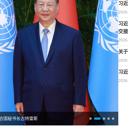
习近
2026
习近
交接
2026
关于
2026
习近
2026
合国秘书长古特雷斯