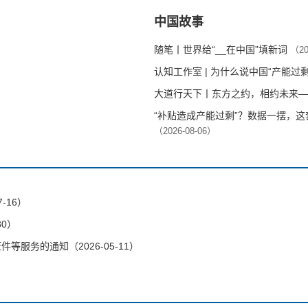
中国故事
随笔丨世界给“__在中国”填新词
（20
认知工作室 | 为什么说中国“产能过
大道行天下丨东方之约，相约未来—
“补贴造成产能过剩”？数据一摆，
（2026-08-06）
-16）
30）
服务的通知（2026-05-11）