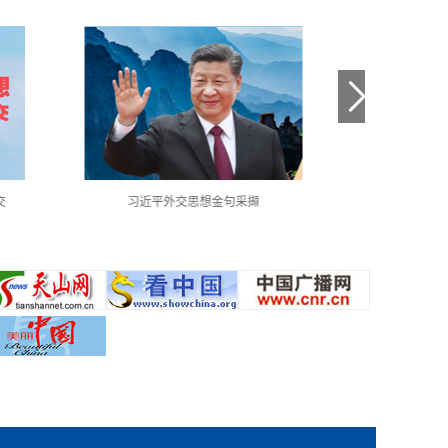
交
习近平外交思想金句采撷
中国共产党