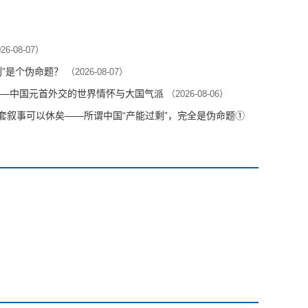
26-08-07）
剩”是个伪命题？
（2026-08-07）
—中国元首外交的世界情怀与大国气派
（2026-08-06）
这套叙事可以休矣——所谓中国“产能过剩”，完全是伪命题①