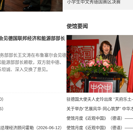
小学生中文秀德国赛区决赛
使馆要闻
会见德国联邦经济和能源部部长
商务部部长王文涛在布鲁塞尔会见德
和能源部部长赖歇，双方就中德、
系坦诚、深入交换了意见。
0）
驻德国大使夫人史玲出席 “天府乐土—
6）
关于举办“艺展风华·同心筑梦” 中华才
使馆月度《近观中国》（德语）——第八
经济顾问霍勒（2026-06-12）
使馆月度《近观中国》（德语）——第八