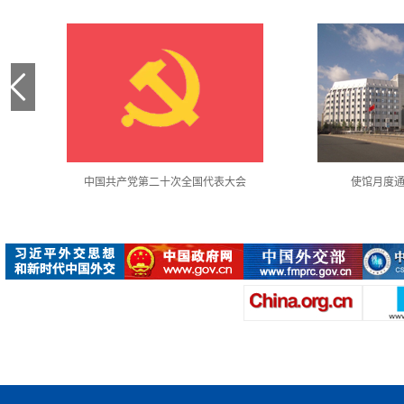
中国共产党第二十次全国代表大会
使馆月度