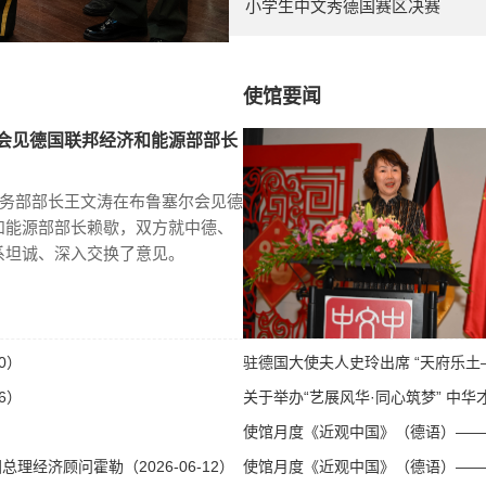
小学生中文秀德国赛区决赛
使馆要闻
会见德国联邦经济和能源部部长
商务部部长王文涛在布鲁塞尔会见德
和能源部部长赖歇，双方就中德、
系坦诚、深入交换了意见。
0）
驻德国大使夫人史玲出席 “天府乐土—
6）
关于举办“艺展风华·同心筑梦” 中华才
使馆月度《近观中国》（德语）——第八
经济顾问霍勒（2026-06-12）
使馆月度《近观中国》（德语）——第八