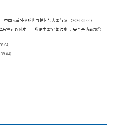
—中国元首外交的世界情怀与大国气派
（2026-08-06）
这套叙事可以休矣——所谓中国“产能过剩”，完全是伪命题①
08-04）
-08-04）