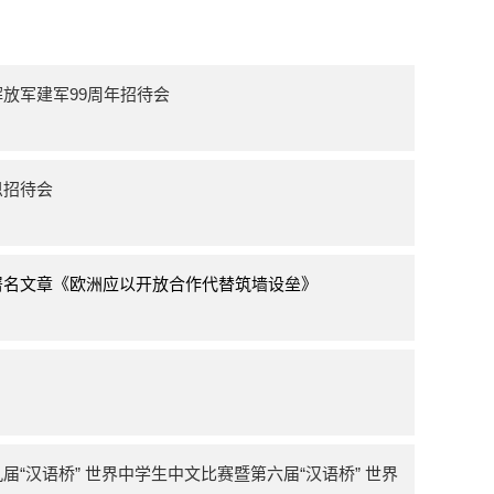
放军建军99周年招待会
恩招待会
署名文章《欧洲应以开放合作代替筑墙设垒》
“汉语桥” 世界中学生中文比赛暨第六届“汉语桥” 世界