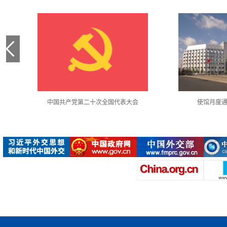
中国共产党第二十次全国代表大会
使馆月度