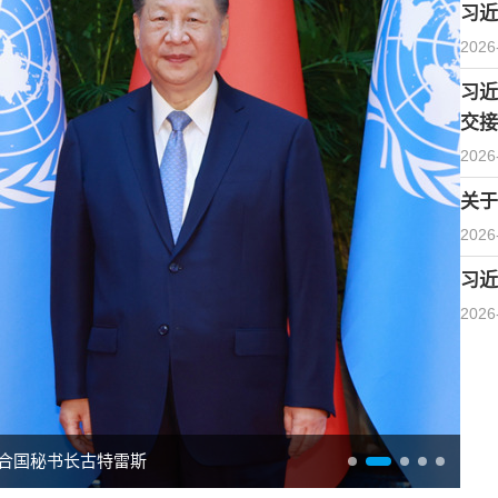
习近
2026
习近
交接
2026
关于
2026
习近
2026
合国秘书长古特雷斯