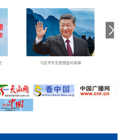
交
习近平外交思想金句采撷
中国共产党