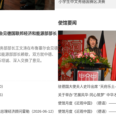
小学生中文秀德国赛区决赛
使馆要闻
会见德国联邦经济和能源部部长
商务部部长王文涛在布鲁塞尔会见德
和能源部部长赖歇，双方就中德、
系坦诚、深入交换了意见。
0）
驻德国大使夫人史玲出席 “天府乐土—
6）
关于举办“艺展风华·同心筑梦” 中华才
使馆月度《近观中国》（德语）——第八
经济顾问霍勒（2026-06-12）
使馆月度《近观中国》（德语）——第八