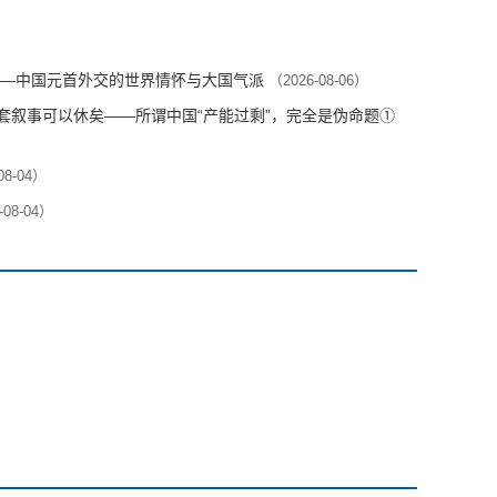
—中国元首外交的世界情怀与大国气派
（2026-08-06）
这套叙事可以休矣——所谓中国“产能过剩”，完全是伪命题①
08-04）
-08-04）