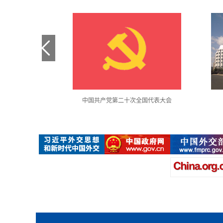
金句采撷
中国共产党第二十次全国代表大会