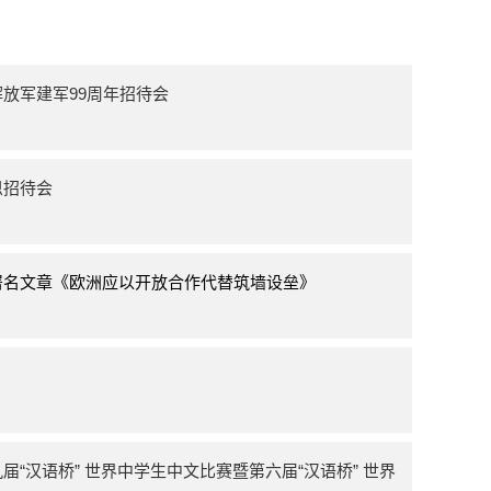
放军建军99周年招待会
恩招待会
署名文章《欧洲应以开放合作代替筑墙设垒》
“汉语桥” 世界中学生中文比赛暨第六届“汉语桥” 世界