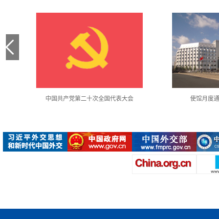
中国共产党第二十次全国代表大会
使馆月度