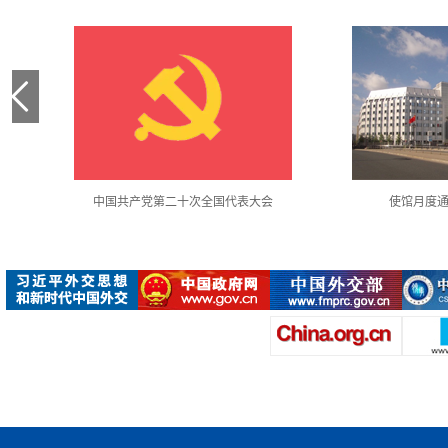
中国共产党第二十次全国代表大会
使馆月度