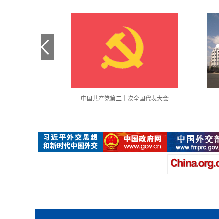
金句采撷
中国共产党第二十次全国代表大会