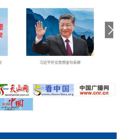
交
习近平外交思想金句采撷
中国共产党