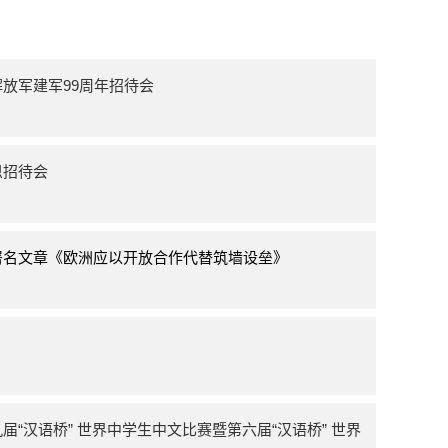
放军建军99周年招待会
恩招待会
署名文章《欧洲应以开放合作代替筑墙设垒》
“汉语桥” 世界中学生中文比赛暨第六届“汉语桥” 世界