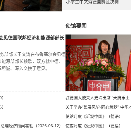
小学生中文秀德国赛区决赛
使馆要闻
会见德国联邦经济和能源部部长
商务部部长王文涛在布鲁塞尔会见德
和能源部部长赖歇，双方就中德、
系坦诚、深入交换了意见。
0）
驻德国大使夫人史玲出席 “天府乐土—
6）
关于举办“艺展风华·同心筑梦” 中华才
使馆月度《近观中国》（德语）——第八
经济顾问霍勒（2026-06-12）
使馆月度《近观中国》（德语）——第八