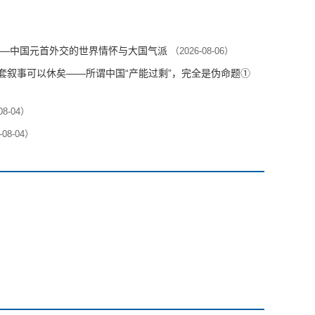
—中国元首外交的世界情怀与大国气派
（2026-08-06）
这套叙事可以休矣——所谓中国“产能过剩”，完全是伪命题①
08-04）
-08-04）