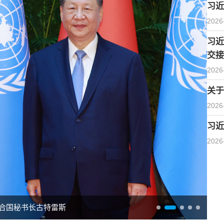
习近
2026
习近
交接
2026
关于
2026
习近
2026
合国秘书长古特雷斯