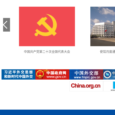
中国共产党第二十次全国代表大会
使馆月度