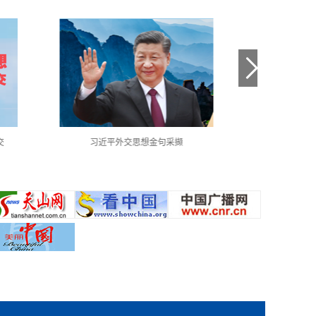
交
习近平外交思想金句采撷
中国共产党