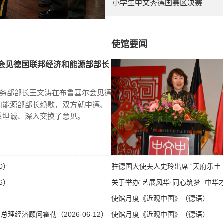
小学生中文秀德国赛区决赛
使馆要闻
会见德国联邦经济和能源部部长
商务部部长王文涛在布鲁塞尔会见德
和能源部部长赖歇，双方就中德、
系坦诚、深入交换了意见。
0）
驻德国大使夫人史玲出席 “天府乐土—
6）
关于举办“艺展风华·同心筑梦” 中华才
使馆月度《近观中国》（德语）——第八
经济顾问霍勒（2026-06-12）
使馆月度《近观中国》（德语）——第八