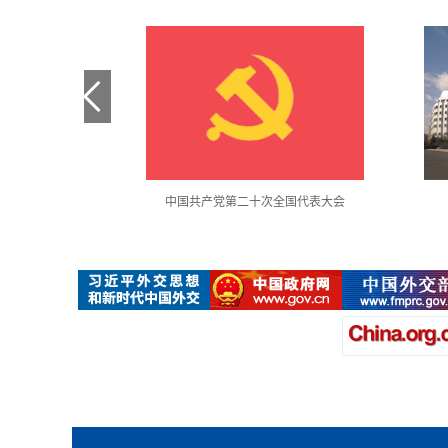
金句采撷
中国共产党第二十次全国代表大会