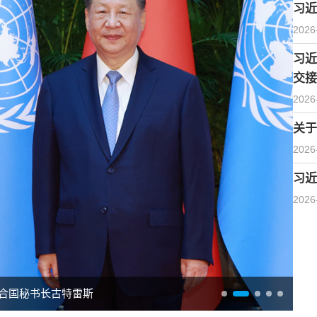
习近
2026
习近
交接
2026
关于
2026
习近
2026
合国秘书长古特雷斯