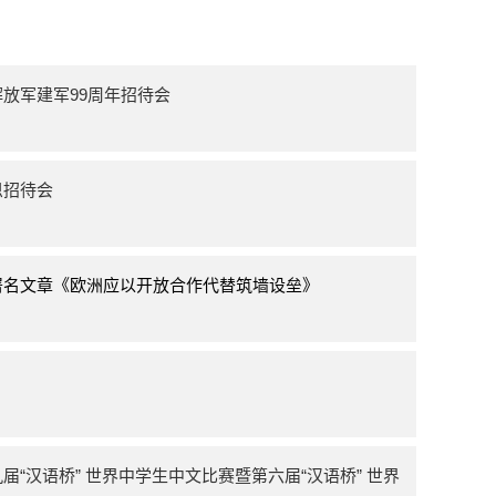
放军建军99周年招待会
恩招待会
署名文章《欧洲应以开放合作代替筑墙设垒》
“汉语桥” 世界中学生中文比赛暨第六届“汉语桥” 世界