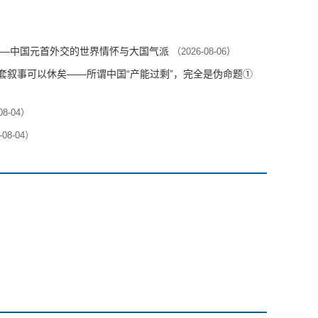
—中国元首外交的世界情怀与大国气派
（2026-08-06）
这套叙事可以休矣——所谓中国“产能过剩”，完全是伪命题①
08-04）
-08-04）